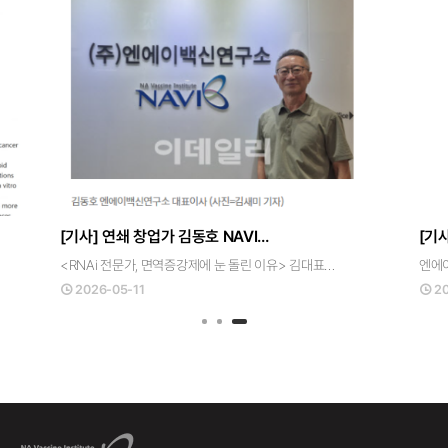
[기사] 연쇄 창업가 김동호 NAVI…
[기
<RNAi 전문가, 면역증강제에 눈 돌린 이유> 김대표…
엔에
2026-05-11
2
1
2
3